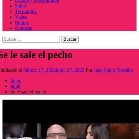
Cocina y Gastronomía
Salud
Tecnología
Viajes
Equipo
Contacta
Buscar:
Se le sale el pecho
ublicado el
febrero 17, 2022
junio 27, 2022
Por
Juan Pablo Torralba
Inicio
salud
Se le sale el pecho