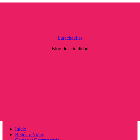
Saltar
al
contenido
Larachacf.es
Blog de actualidad
Menú
Inicio
principal
Bebés y Niños