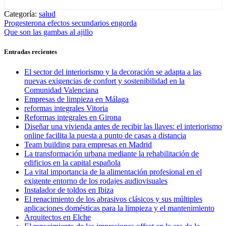
Categoría:
salud
Navegación
Entrada
Progesterona efectos secundarios engorda
anterior:
Entrada
Que son las gambas al ajillo
de
siguiente:
entradas
Entradas recientes
El sector del interiorismo y la decoración se adapta a las
nuevas exigencias de confort y sostenibilidad en la
Comunidad Valenciana
Empresas de limpieza en Málaga
reformas integrales Vitoria
Reformas integrales en Girona
Diseñar una vivienda antes de recibir las llaves: el interiorismo
online facilita la puesta a punto de casas a distancia
Team building para empresas en Madrid
La transformación urbana mediante la rehabilitación de
edificios en la capital española
La vital importancia de la alimentación profesional en el
exigente entorno de los rodajes audiovisuales
Instalador de toldos en Ibiza
El renacimiento de los abrasivos clásicos y sus múltiples
aplicaciones domésticas para la limpieza y el mantenimiento
Arquitectos en Elche