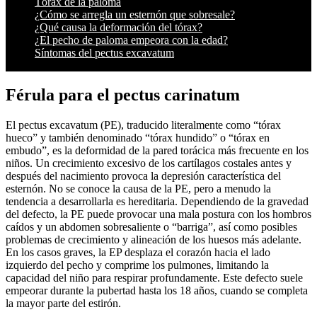
Tórax de la paloma
¿Cómo se arregla un esternón que sobresale?
¿Qué causa la deformación del tórax?
¿El pecho de paloma empeora con la edad?
Síntomas del pectus excavatum
Férula para el pectus carinatum
El pectus excavatum (PE), traducido literalmente como “tórax
hueco” y también denominado “tórax hundido” o “tórax en
embudo”, es la deformidad de la pared torácica más frecuente en los
niños. Un crecimiento excesivo de los cartílagos costales antes y
después del nacimiento provoca la depresión característica del
esternón. No se conoce la causa de la PE, pero a menudo la
tendencia a desarrollarla es hereditaria. Dependiendo de la gravedad
del defecto, la PE puede provocar una mala postura con los hombros
caídos y un abdomen sobresaliente o “barriga”, así como posibles
problemas de crecimiento y alineación de los huesos más adelante.
En los casos graves, la EP desplaza el corazón hacia el lado
izquierdo del pecho y comprime los pulmones, limitando la
capacidad del niño para respirar profundamente. Este defecto suele
empeorar durante la pubertad hasta los 18 años, cuando se completa
la mayor parte del estirón.