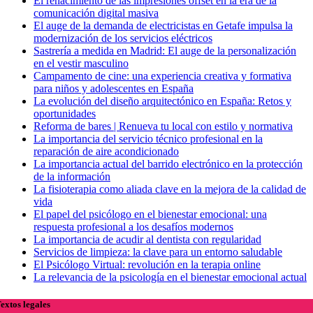
El renacimiento de las impresiones offset en la era de la
comunicación digital masiva
El auge de la demanda de electricistas en Getafe impulsa la
modernización de los servicios eléctricos
Sastrería a medida en Madrid: El auge de la personalización
en el vestir masculino
Campamento de cine: una experiencia creativa y formativa
para niños y adolescentes en España
La evolución del diseño arquitectónico en España: Retos y
oportunidades
Reforma de bares | Renueva tu local con estilo y normativa
La importancia del servicio técnico profesional en la
reparación de aire acondicionado
La importancia actual del barrido electrónico en la protección
de la información
La fisioterapia como aliada clave en la mejora de la calidad de
vida
El papel del psicólogo en el bienestar emocional: una
respuesta profesional a los desafíos modernos
La importancia de acudir al dentista con regularidad
Servicios de limpieza: la clave para un entorno saludable
El Psicólogo Virtual: revolución en la terapia online
La relevancia de la psicología en el bienestar emocional actual
extos legales