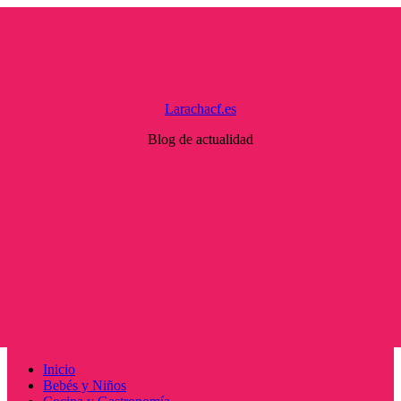
Saltar
al
contenido
Larachacf.es
Blog de actualidad
Menú
Inicio
principal
Bebés y Niños