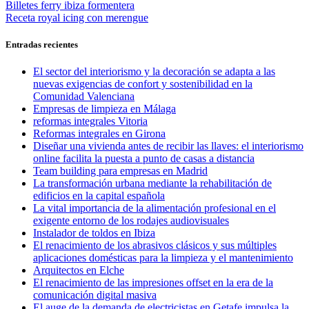
Navegación
Entrada
Billetes ferry ibiza formentera
anterior:
Entrada
Receta royal icing con merengue
de
siguiente:
entradas
Entradas recientes
El sector del interiorismo y la decoración se adapta a las
nuevas exigencias de confort y sostenibilidad en la
Comunidad Valenciana
Empresas de limpieza en Málaga
reformas integrales Vitoria
Reformas integrales en Girona
Diseñar una vivienda antes de recibir las llaves: el interiorismo
online facilita la puesta a punto de casas a distancia
Team building para empresas en Madrid
La transformación urbana mediante la rehabilitación de
edificios en la capital española
La vital importancia de la alimentación profesional en el
exigente entorno de los rodajes audiovisuales
Instalador de toldos en Ibiza
El renacimiento de los abrasivos clásicos y sus múltiples
aplicaciones domésticas para la limpieza y el mantenimiento
Arquitectos en Elche
El renacimiento de las impresiones offset en la era de la
comunicación digital masiva
El auge de la demanda de electricistas en Getafe impulsa la