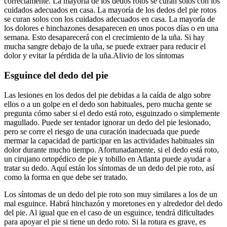
correctamente. La mayoría de los dedos rotos se curan solos con los
cuidados adecuados en casa. La mayoría de los dedos del pie rotos
se curan solos con los cuidados adecuados en casa. La mayoría de
los dolores e hinchazones desaparecen en unos pocos días o en una
semana. Esto desaparecerá con el crecimiento de la uña. Si hay
mucha sangre debajo de la uña, se puede extraer para reducir el
dolor y evitar la pérdida de la uña.Alivio de los síntomas
Esguince del dedo del pie
Las lesiones en los dedos del pie debidas a la caída de algo sobre
ellos o a un golpe en el dedo son habituales, pero mucha gente se
pregunta cómo saber si el dedo está roto, esguinzado o simplemente
magullado. Puede ser tentador ignorar un dedo del pie lesionado,
pero se corre el riesgo de una curación inadecuada que puede
mermar la capacidad de participar en las actividades habituales sin
dolor durante mucho tiempo. Afortunadamente, si el dedo está roto,
un cirujano ortopédico de pie y tobillo en Atlanta puede ayudar a
tratar su dedo. Aquí están los síntomas de un dedo del pie roto, así
como la forma en que debe ser tratado.
Los síntomas de un dedo del pie roto son muy similares a los de un
mal esguince. Habrá hinchazón y moretones en y alrededor del dedo
del pie. Al igual que en el caso de un esguince, tendrá dificultades
para apoyar el pie si tiene un dedo roto. Si la rotura es grave, es