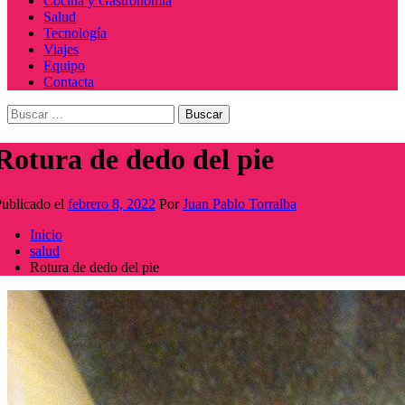
Cocina y Gastronomía
Salud
Tecnología
Viajes
Equipo
Contacta
Buscar:
Rotura de dedo del pie
ublicado el
febrero 8, 2022
Por
Juan Pablo Torralba
Inicio
salud
Rotura de dedo del pie