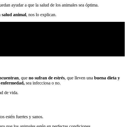
uedan ayudar a que la salud de los animales sea óptima.
n salud animal
, nos lo explican.
encuentran
, que
no sufran de estrés
, que lleven una
buena dieta y
e enfermedad,
sea infecciosa o no.
ad de vida.
os estén fuertes y sanos.
ra que los animales estén en perfectas condiciones.