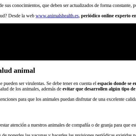
 de sus conocimientos, que deben ser actualizados de forma constante, p
alud? Desde la web
www.animalshealth.es
,
periódico online experto e
alud animal
e pueden ser virulentas. Se debe tener en cuenta el
espacio donde se 
 salud de los animales, además de
evitar que desarrollen algún tipo d
enciones para que los animales puedan disfrutar de una excelente calid
star atención a nuestros animales de compañía o de granja para que est
e ponerles las vacunas y hacerles las revisiones periódicas exigidas pa