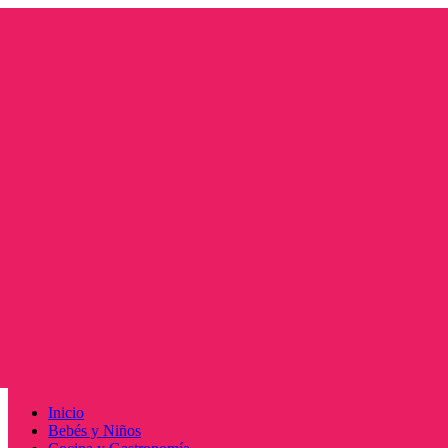
Saltar
al
contenido
Menú
Inicio
principal
Bebés y Niños