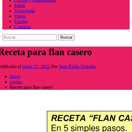
Cocina y Gastronomía
Salud
Tecnología
Viajes
Equipo
Contacta
Buscar:
Receta para flan casero
ublicado el
enero 22, 2022
Por
Juan Pablo Torralba
Inicio
cocina
Receta para flan casero