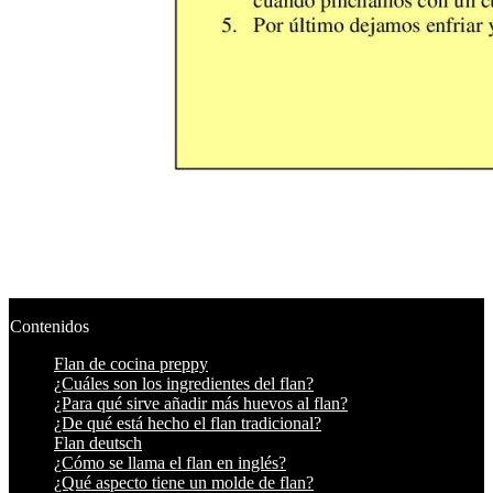
Contenidos
Flan de cocina preppy
¿Cuáles son los ingredientes del flan?
¿Para qué sirve añadir más huevos al flan?
¿De qué está hecho el flan tradicional?
Flan deutsch
¿Cómo se llama el flan en inglés?
¿Qué aspecto tiene un molde de flan?