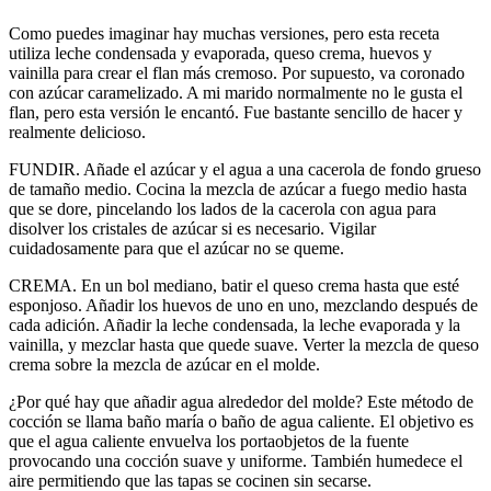
Como puedes imaginar hay muchas versiones, pero esta receta
utiliza leche condensada y evaporada, queso crema, huevos y
vainilla para crear el flan más cremoso. Por supuesto, va coronado
con azúcar caramelizado. A mi marido normalmente no le gusta el
flan, pero esta versión le encantó. Fue bastante sencillo de hacer y
realmente delicioso.
FUNDIR. Añade el azúcar y el agua a una cacerola de fondo grueso
de tamaño medio. Cocina la mezcla de azúcar a fuego medio hasta
que se dore, pincelando los lados de la cacerola con agua para
disolver los cristales de azúcar si es necesario. Vigilar
cuidadosamente para que el azúcar no se queme.
CREMA. En un bol mediano, batir el queso crema hasta que esté
esponjoso. Añadir los huevos de uno en uno, mezclando después de
cada adición. Añadir la leche condensada, la leche evaporada y la
vainilla, y mezclar hasta que quede suave. Verter la mezcla de queso
crema sobre la mezcla de azúcar en el molde.
¿Por qué hay que añadir agua alrededor del molde? Este método de
cocción se llama baño maría o baño de agua caliente. El objetivo es
que el agua caliente envuelva los portaobjetos de la fuente
provocando una cocción suave y uniforme. También humedece el
aire permitiendo que las tapas se cocinen sin secarse.