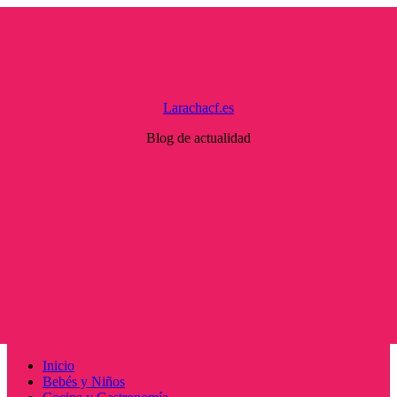
Saltar
al
contenido
Larachacf.es
Blog de actualidad
Menú
Inicio
principal
Bebés y Niños