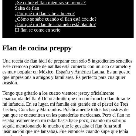
¿Se cubre el flan mientras se hornea?
Salsa de flan
¿Por qué mi flan sabe a huevo?
¿Cómo se sabe cuando el flan está cocido?
¿Por qué mi flan de caramelo está blando?
El flan se come en serio
Flan de cocina preppy
Una receta de flan fácil de preparar con sólo 5 ingredientes sencillos.
Este cremoso postre de natillas está cubierto con un rico caramelo y
es muy popular en México, España y América Latina. Es un postre
que impresiona a amigos y familiares. Es perfecto para cualquier
ocasión.
Tengo que gritarlo a los cuatro vientos: ¡estoy oficialmente
enamorada del flan! Debo admitir que no comí mucho flan durante
mi infancia. En su lugar, mi familia era grande en el pastel de Tres
Leches, Conchas y Marranitos. Prácticamente todos los postres de
pan que se encuentran en las panaderías mexicanas. Pero el flan no
estaba realmente en mi radar hasta hace poco, cuando mi sobrino
seguía mencionando lo mucho que le gustaba el flan (una sutil
insinuación que me lanzaba). Fue entonces cuando supe que tenía