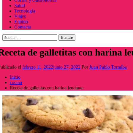
Cocina y Gastronomía
Salud
Tecnología
Viajes
Equipo
Contacta
Buscar:
Receta de galletitas con harina l
ublicado el
febrero 11, 2022
junio 27, 2022
Por
Juan Pablo Torralba
Inicio
cocina
Receta de galletitas con harina leudante