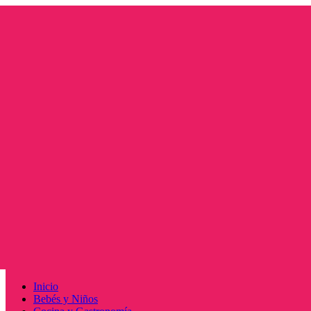
Saltar
al
contenido
Menú
Inicio
principal
Bebés y Niños