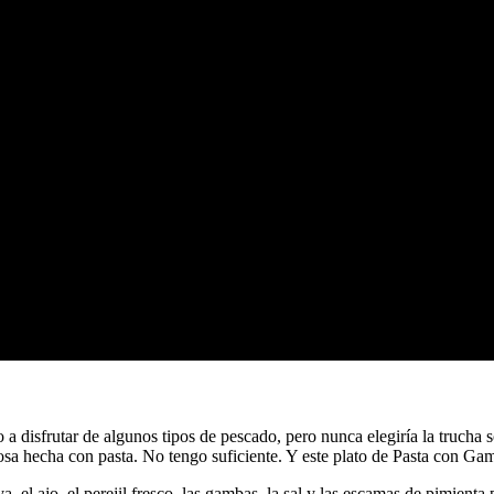
 disfrutar de algunos tipos de pescado, pero nunca elegiría la trucha s
osa hecha con pasta. No tengo suficiente. Y este plato de Pasta con Gam
va, el ajo, el perejil fresco, las gambas, la sal y las escamas de pimient