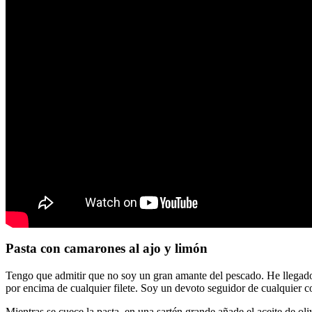
Pasta con camarones al ajo y limón
Tengo que admitir que no soy un gran amante del pescado. He llegado a
por encima de cualquier filete. Soy un devoto seguidor de cualquier c
Mientras se cuece la pasta, en una sartén grande añade el aceite de oli