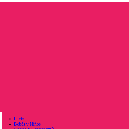
Saltar
al
contenido
Menú
Inicio
principal
Bebés y Niños