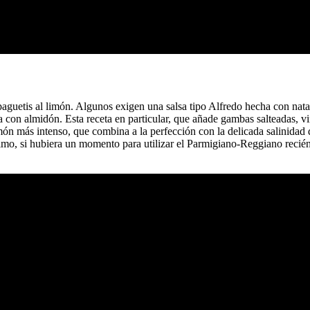
espaguetis al limón. Algunos exigen una salsa tipo Alfredo hecha con nat
a con almidón. Esta receta en particular, que añade gambas salteadas, vi
 limón más intenso, que combina a la perfección con la delicada salinid
timo, si hubiera un momento para utilizar el Parmigiano-Reggiano recién 