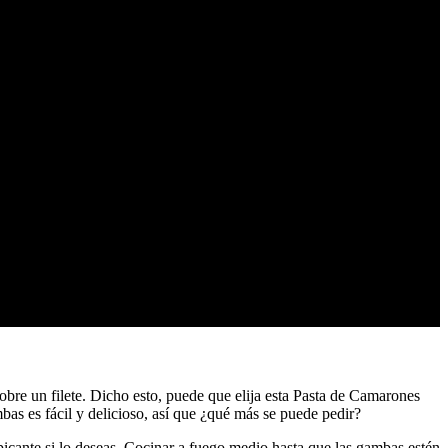
obre un filete. Dicho esto, puede que elija esta Pasta de Camarones
bas es fácil y delicioso, así que ¿qué más se puede pedir?
a picante si lo deseas. Cocinar a fuego medio hasta que las gambas estén