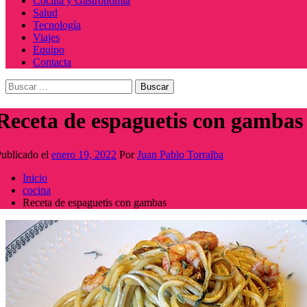
Cocina y Gastronomía
Salud
Tecnología
Viajes
Equipo
Contacta
Buscar:
Receta de espaguetis con gambas
ublicado el
enero 19, 2022
Por
Juan Pablo Torralba
Inicio
cocina
Receta de espaguetis con gambas