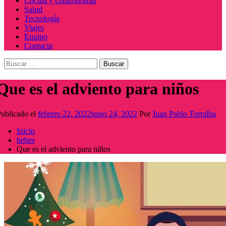
Cocina y Gastronomía
Salud
Tecnología
Viajes
Equipo
Contacta
Buscar:
Que es el adviento para niños
ublicado el
febrero 22, 2022
junio 24, 2022
Por
Juan Pablo Torralba
Inicio
bebes
Que es el adviento para niños