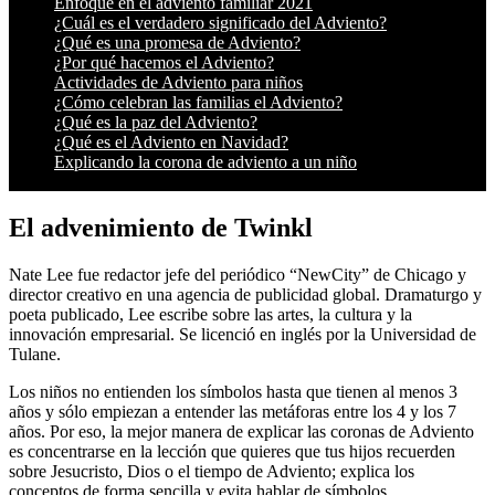
Enfoque en el adviento familiar 2021
¿Cuál es el verdadero significado del Adviento?
¿Qué es una promesa de Adviento?
¿Por qué hacemos el Adviento?
Actividades de Adviento para niños
¿Cómo celebran las familias el Adviento?
¿Qué es la paz del Adviento?
¿Qué es el Adviento en Navidad?
Explicando la corona de adviento a un niño
El advenimiento de Twinkl
Nate Lee fue redactor jefe del periódico “NewCity” de Chicago y
director creativo en una agencia de publicidad global. Dramaturgo y
poeta publicado, Lee escribe sobre las artes, la cultura y la
innovación empresarial. Se licenció en inglés por la Universidad de
Tulane.
Los niños no entienden los símbolos hasta que tienen al menos 3
años y sólo empiezan a entender las metáforas entre los 4 y los 7
años. Por eso, la mejor manera de explicar las coronas de Adviento
es concentrarse en la lección que quieres que tus hijos recuerden
sobre Jesucristo, Dios o el tiempo de Adviento; explica los
conceptos de forma sencilla y evita hablar de símbolos.