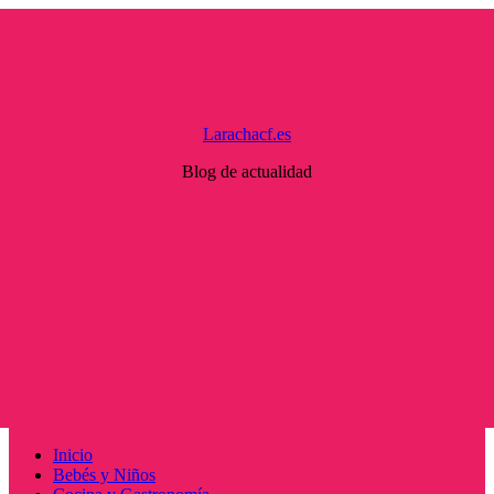
Saltar
al
contenido
Larachacf.es
Blog de actualidad
Menú
Inicio
principal
Bebés y Niños