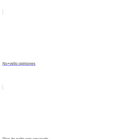
No+vello opiniones
Pico de gallo con aguacate