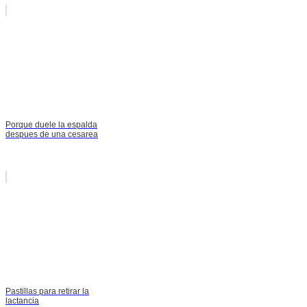
Porque duele la espalda
despues de una cesarea
Pastillas para retirar la
lactancia