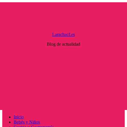
Saltar
al
contenido
Larachacf.es
Blog de actualidad
Menú
Inicio
principal
Bebés y Niños