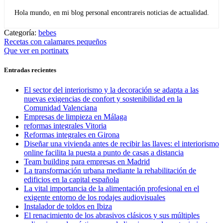
Hola mundo, en mi blog personal encontrareis noticias de actualidad.
Categoría:
bebes
Navegación
Entrada
Recetas con calamares pequeños
anterior:
Entrada
Que ver en portinatx
de
siguiente:
entradas
Entradas recientes
El sector del interiorismo y la decoración se adapta a las
nuevas exigencias de confort y sostenibilidad en la
Comunidad Valenciana
Empresas de limpieza en Málaga
reformas integrales Vitoria
Reformas integrales en Girona
Diseñar una vivienda antes de recibir las llaves: el interiorismo
online facilita la puesta a punto de casas a distancia
Team building para empresas en Madrid
La transformación urbana mediante la rehabilitación de
edificios en la capital española
La vital importancia de la alimentación profesional en el
exigente entorno de los rodajes audiovisuales
Instalador de toldos en Ibiza
El renacimiento de los abrasivos clásicos y sus múltiples