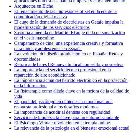
aplicaciones domésticas para la limpieza y el mantenimiento
Arquitectos en Elche
El renacimiento de las impresiones offset en la era de la
comunicación digital masiva
El auge de la demanda de electricistas en Getafe impulsa la
modernización de los servicios eléctricos
Sastrería a medida en Madrid: El auge de la personalización
en el vestir masculino
Campamento de cine: una experiencia creativa y formativa
para niños y adolescentes en España
La evolución del diseño arquitectónico en España: Retos y
oportunidades
Reforma de bares | Renueva tu local con estilo y normativa
La importancia del servicio técnico profesional en la
reparación de aire acondicionado
La importancia actual del barrido electrónico en la protección
de la información
La fisioterapia como aliada clave en la mejora de la calidad de
vida
El papel del psicólogo en el bienestar emocional: una
respuesta profesional a los desafíos modernos
La importancia de acudir al dentista con regularidad
Servicios de limpieza: la clave para un entorno saludable
El Psicólogo Virtual: revolución en la terapia online
La relevancia de la psicología en el bienestar emocional actual