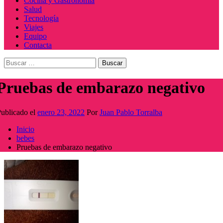
Cocina y Gastronomía
Salud
Tecnología
Viajes
Equipo
Contacta
Buscar:
Pruebas de embarazo negativo
ublicado el
enero 23, 2022
Por
Juan Pablo Torralba
Inicio
bebes
Pruebas de embarazo negativo