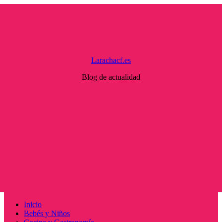
Saltar
al
contenido
Larachacf.es
Blog de actualidad
Menú
Inicio
principal
Bebés y Niños