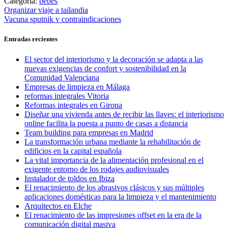
Categoría:
bebes
Navegación
Entrada
Organizar viaje a tailandia
anterior:
Entrada
Vacuna sputnik v contraindicaciones
de
siguiente:
entradas
Entradas recientes
El sector del interiorismo y la decoración se adapta a las
nuevas exigencias de confort y sostenibilidad en la
Comunidad Valenciana
Empresas de limpieza en Málaga
reformas integrales Vitoria
Reformas integrales en Girona
Diseñar una vivienda antes de recibir las llaves: el interiorismo
online facilita la puesta a punto de casas a distancia
Team building para empresas en Madrid
La transformación urbana mediante la rehabilitación de
edificios en la capital española
La vital importancia de la alimentación profesional en el
exigente entorno de los rodajes audiovisuales
Instalador de toldos en Ibiza
El renacimiento de los abrasivos clásicos y sus múltiples
aplicaciones domésticas para la limpieza y el mantenimiento
Arquitectos en Elche
El renacimiento de las impresiones offset en la era de la
comunicación digital masiva