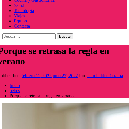
Cocina y Gastronomía
Salud
Tecnología
Viajes
Equipo
Contacta
Buscar:
Porque se retrasa la regla en
verano
ublicado el
febrero 11, 2022
junio 27, 2022
Por
Juan Pablo Torralba
Inicio
bebes
Porque se retrasa la regla en verano