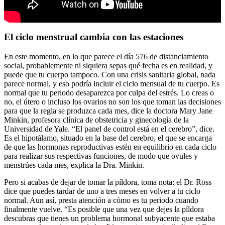
El ciclo menstrual cambia con las estaciones
En este momento, en lo que parece el día 576 de distanciamiento
social, probablemente ni siquiera sepas qué fecha es en realidad, y
puede que tu cuerpo tampoco. Con una crisis sanitaria global, nada
parece normal, y eso podría incluir el ciclo mensual de tu cuerpo. Es
normal que tu periodo desaparezca por culpa del estrés. Lo creas o
no, el útero o incluso los ovarios no son los que toman las decisiones
para que la regla se produzca cada mes, dice la doctora Mary Jane
Minkin, profesora clínica de obstetricia y ginecología de la
Universidad de Yale. “El panel de control está en el cerebro”, dice.
Es el hipotálamo, situado en la base del cerebro, el que se encarga
de que las hormonas reproductivas estén en equilibrio en cada ciclo
para realizar sus respectivas funciones, de modo que ovules y
menstrúes cada mes, explica la Dra. Minkin.
Pero si acabas de dejar de tomar la píldora, toma nota: el Dr. Ross
dice que puedes tardar de uno a tres meses en volver a tu ciclo
normal. Aun así, presta atención a cómo es tu periodo cuando
finalmente vuelve. “Es posible que una vez que dejes la píldora
descubras que tienes un problema hormonal subyacente que estaba