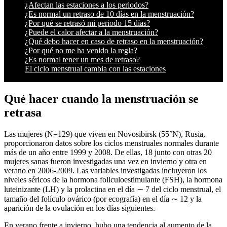
¿Afectan las estaciones a los periodos?
¿Es normal un retraso de 10 días en la menstruación?
¿Por qué se retrasó mi periodo 15 días?
¿Puede el calor afectar a la menstruación?
¿Qué debo hacer en caso de retraso en la menstruación?
¿Por qué no me ha venido la regla?
¿Es normal tener un mes de retraso?
El ciclo menstrual cambia con las estaciones
Qué hacer cuando la menstruación se
retrasa
Las mujeres (N=129) que viven en Novosibirsk (55°N), Rusia,
proporcionaron datos sobre los ciclos menstruales normales durante
más de un año entre 1999 y 2008. De ellas, 18 junto con otras 20
mujeres sanas fueron investigadas una vez en invierno y otra en
verano en 2006-2009. Las variables investigadas incluyeron los
niveles séricos de la hormona foliculoestimulante (FSH), la hormona
luteinizante (LH) y la prolactina en el día ∼ 7 del ciclo menstrual, el
tamaño del folículo ovárico (por ecografía) en el día ∼ 12 y la
aparición de la ovulación en los días siguientes.
En verano frente a invierno, hubo una tendencia al aumento de la