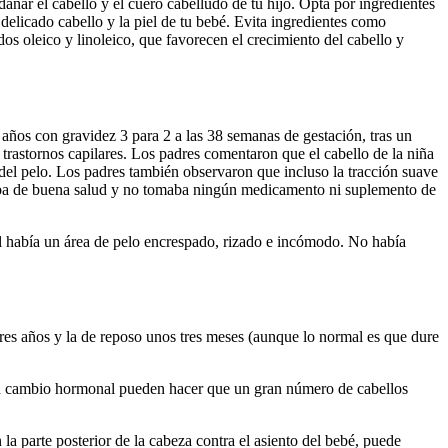
añar el cabello y el cuero cabelludo de tu hijo. Opta por ingredientes
delicado cabello y la piel de tu bebé. Evita ingredientes como
dos oleico y linoleico, que favorecen el crecimiento del cabello y
años con gravidez 3 para 2 a las 38 semanas de gestación, tras un
rastornos capilares. Los padres comentaron que el cabello de la niña
 del pelo. Los padres también observaron que incluso la tracción suave
gozaba de buena salud y no tomaba ningún medicamento ni suplemento de
ital había un área de pelo encrespado, rizado e incómodo. No había
tres años y la de reposo unos tres meses (aunque lo normal es que dure
 o un cambio hormonal pueden hacer que un gran número de cabellos
la parte posterior de la cabeza contra el asiento del bebé, puede