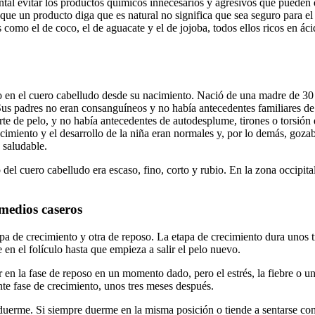
tal evitar los productos químicos innecesarios y agresivos que pueden d
ue un producto diga que es natural no significa que sea seguro para el 
 como el de coco, el de aguacate y el de jojoba, todos ellos ricos en áci
o en el cuero cabelludo desde su nacimiento. Nació de una madre de 30 
us padres no eran consanguíneos y no había antecedentes familiares de t
rte de pelo, y no había antecedentes de autodesplume, tirones o torsión
crecimiento y el desarrollo de la niña eran normales y, por lo demás, 
a saludable.
lo del cuero cabelludo era escaso, fino, corto y rubio. En la zona occip
medios caseros
pa de crecimiento y otra de reposo. La etapa de crecimiento dura unos 
 en el folículo hasta que empieza a salir el pelo nuevo.
star en la fase de reposo en un momento dado, pero el estrés, la fiebre
nte fase de crecimiento, unos tres meses después.
 duerme. Si siempre duerme en la misma posición o tiende a sentarse con 