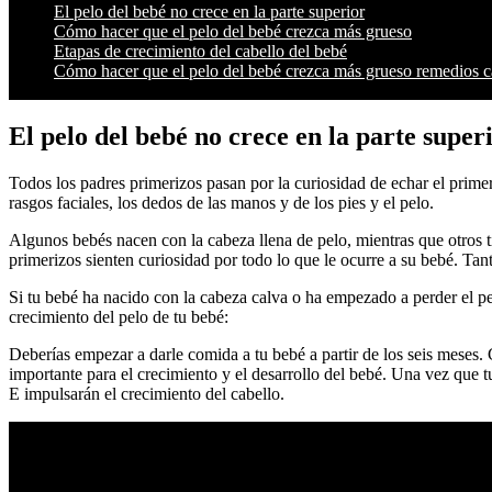
El pelo del bebé no crece en la parte superior
Cómo hacer que el pelo del bebé crezca más grueso
Etapas de crecimiento del cabello del bebé
Cómo hacer que el pelo del bebé crezca más grueso remedios c
El pelo del bebé no crece en la parte super
Todos los padres primerizos pasan por la curiosidad de echar el prim
rasgos faciales, los dedos de las manos y de los pies y el pelo.
Algunos bebés nacen con la cabeza llena de pelo, mientras que otros t
primerizos sienten curiosidad por todo lo que le ocurre a su bebé. Tan
Si tu bebé ha nacido con la cabeza calva o ha empezado a perder el pe
crecimiento del pelo de tu bebé:
Deberías empezar a darle comida a tu bebé a partir de los seis meses
importante para el crecimiento y el desarrollo del bebé. Una vez que t
E impulsarán el crecimiento del cabello.