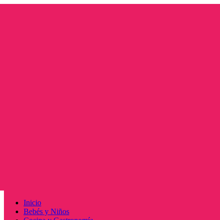
Saltar
al
contenido
Menú
Inicio
principal
Bebés y Niños