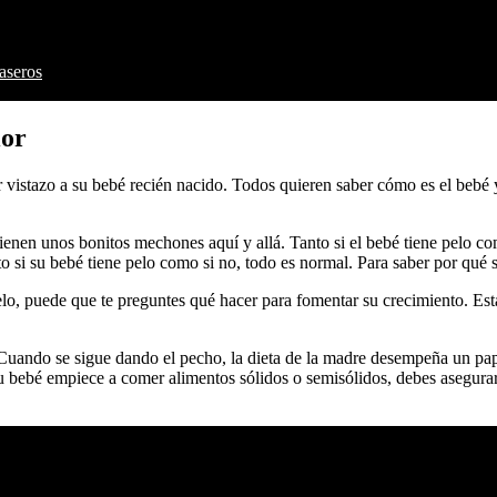
aseros
ior
er vistazo a su bebé recién nacido. Todos quieren saber cómo es el beb
ienen unos bonitos mechones aquí y allá. Tanto si el bebé tiene pelo co
to si su bebé tiene pelo como si no, todo es normal. Para saber por qué
lo, puede que te preguntes qué hacer para fomentar su crecimiento. Est
. Cuando se sigue dando el pecho, la dieta de la madre desempeña un pa
u bebé empiece a comer alimentos sólidos o semisólidos, debes asegurart