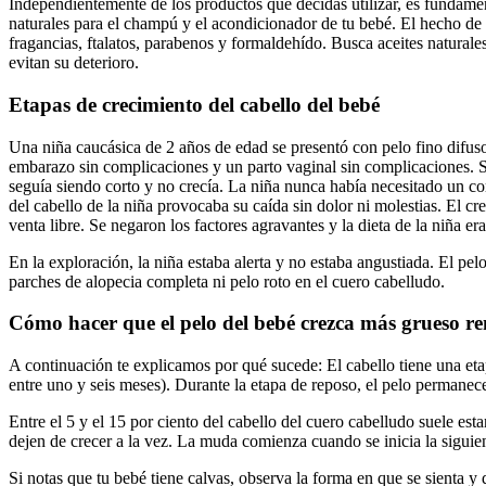
Independientemente de los productos que decidas utilizar, es fundamen
naturales para el champú y el acondicionador de tu bebé. El hecho de q
fragancias, ftalatos, parabenos y formaldehído. Busca aceites naturales
evitan su deterioro.
Etapas de crecimiento del cabello del bebé
Una niña caucásica de 2 años de edad se presentó con pelo fino difus
embarazo sin complicaciones y un parto vaginal sin complicaciones. S
seguía siendo corto y no crecía. La niña nunca había necesitado un co
del cabello de la niña provocaba su caída sin dolor ni molestias. El 
venta libre. Se negaron los factores agravantes y la dieta de la niña er
En la exploración, la niña estaba alerta y no estaba angustiada. El pe
parches de alopecia completa ni pelo roto en el cuero cabelludo.
Cómo hacer que el pelo del bebé crezca más grueso re
A continuación te explicamos por qué sucede: El cabello tiene una eta
entre uno y seis meses). Durante la etapa de reposo, el pelo permanece
Entre el 5 y el 15 por ciento del cabello del cuero cabelludo suele e
dejen de crecer a la vez. La muda comienza cuando se inicia la siguie
Si notas que tu bebé tiene calvas, observa la forma en que se sienta y