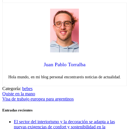
Juan Pablo Torralba
Hola mundo, en mi blog personal encontrareis noticias de actualidad.
Categoría:
bebes
Navegación
Entrada
Quiste en la mano
anterior:
Entrada
Visa de trabajo europea para argentinos
de
siguiente:
entradas
Entradas recientes
El sector del interiorismo y la decoración se adapta a las
nuevas exigencias de confort y sostenibilidad en la