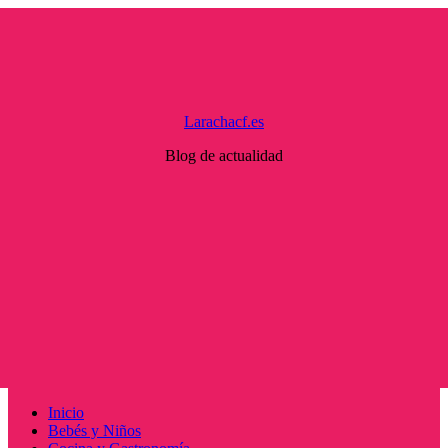
Saltar
al
contenido
Larachacf.es
Blog de actualidad
Menú
Inicio
principal
Bebés y Niños