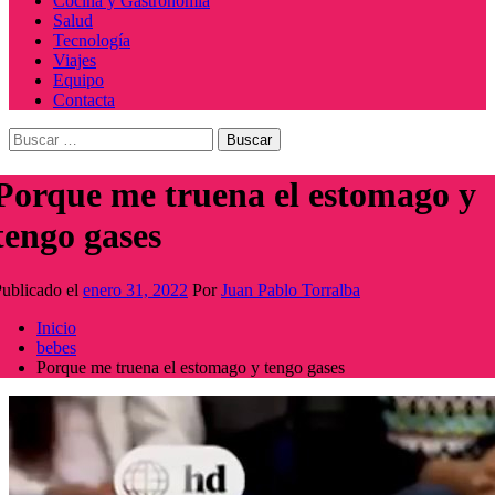
Cocina y Gastronomía
Salud
Tecnología
Viajes
Equipo
Contacta
Buscar:
Porque me truena el estomago y
tengo gases
ublicado el
enero 31, 2022
Por
Juan Pablo Torralba
Inicio
bebes
Porque me truena el estomago y tengo gases