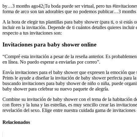
by…3 months ago42¡Tu boda puede ser virtual, pero tus #invitacione
forma de arco son tan adorables que no podemos publicar…3 months a
A la hora de elegir tus plantillas para baby shower (para ti, o si es
incluir en la invitación. Depende de ti cuántos detalles quieres inclui
respecto a tus invitaciones son:
Invitaciones para baby shower online
“Compré esta invitación a pesar de la reseña anterior. Es probablemente 
en línea. No puedo esperar a enviarlas por correo”.
Envía invitaciones para el baby shower que expresen la emoción que tú 
Prints le ayude a diseñar la invitación de baby shower perfecta para l
buscando invitaciones para baby shower de niño o niña, puede organiza
baby shower para celebrar su nuevo paquete de alegría.
Combine su invitación de baby shower con el tema de la habitación del
con flores y la luna y las estrellas, es muy sencillo crear las invitaci
revelación del sexo. Elige entre nuestra cuidada gama de invitaciones
Relacionados