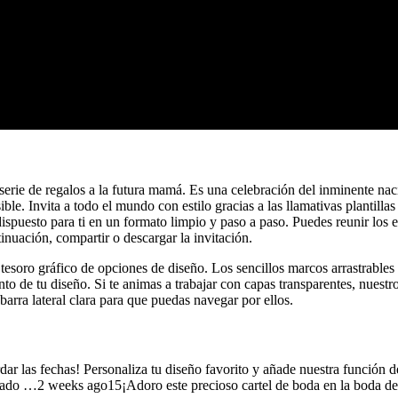
serie de regalos a la futura mamá. Es una celebración del inminente na
le. Invita a todo el mundo con estilo gracias a las llamativas plantill
ispuesto para ti en un formato limpio y paso a paso. Puedes reunir los
inuación, compartir o descargar la invitación.
esoro gráfico de opciones de diseño. Los sencillos marcos arrastrables 
to de tu diseño. Si te animas a trabajar con capas transparentes, nuest
barra lateral clara para que puedas navegar por ellos.
ar las fechas! Personaliza tu diseño favorito y añade nuestra función
ulado …2 weeks ago15¡Adoro este precioso cartel de boda en la boda de 