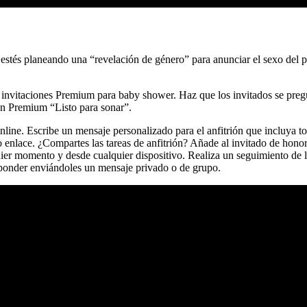
e estés planeando una “revelación de género” para anunciar el sexo del 
 de invitaciones Premium para baby shower. Haz que los invitados se pr
ión Premium “Listo para sonar”.
ine. Escribe un mensaje personalizado para el anfitrión que incluya todo
 o enlace. ¿Compartes las tareas de anfitrión? Añade al invitado de hono
ier momento y desde cualquier dispositivo. Realiza un seguimiento de l
esponder enviándoles un mensaje privado o de grupo.