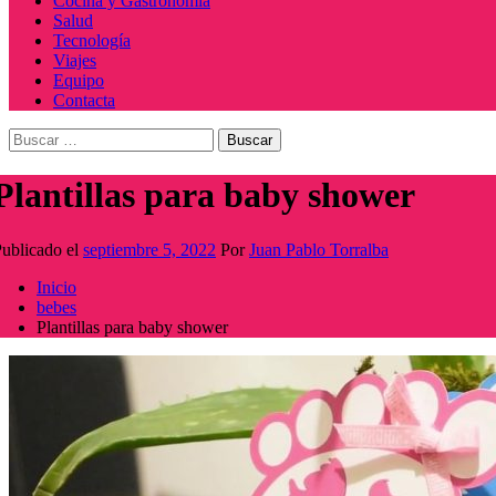
Cocina y Gastronomía
Salud
Tecnología
Viajes
Equipo
Contacta
Buscar:
Plantillas para baby shower
ublicado el
septiembre 5, 2022
Por
Juan Pablo Torralba
Inicio
bebes
Plantillas para baby shower