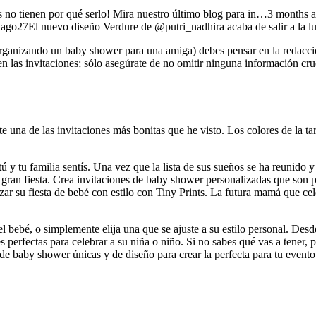
s no tienen por qué serlo! Mira nuestro último blog para in…3 months
go27El nuevo diseño Verdure de @putri_nadhira acaba de salir a la l
tás organizando un baby shower para una amiga) debes pensar en la redacc
r en las invitaciones; sólo asegúrate de no omitir ninguna información cr
una de las invitaciones más bonitas que he visto. Los colores de la tarje
y tu familia sentís. Una vez que la lista de sus sueños se ha reunido y
a gran fiesta. Crea invitaciones de baby shower personalizadas que son pe
r su fiesta de bebé con estilo con Tiny Prints. La futura mamá que cel
 bebé, o simplemente elija una que se ajuste a su estilo personal. Desd
ones perfectas para celebrar a su niña o niño. Si no sabes qué vas a tener,
 de baby shower únicas y de diseño para crear la perfecta para tu event