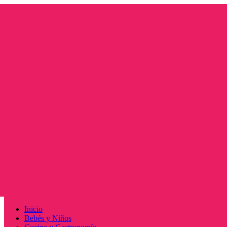
Saltar
al
contenido
Menú
Inicio
principal
Bebés y Niños