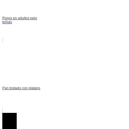
Piojos en adultos pelo
teñido
Pan tostado con platano