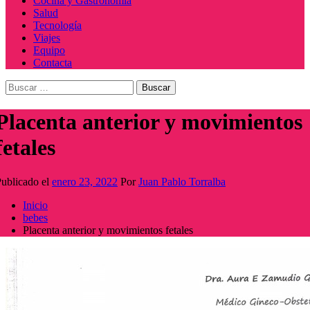
Cocina y Gastronomía
Salud
Tecnología
Viajes
Equipo
Contacta
Buscar:
Placenta anterior y movimientos
fetales
ublicado el
enero 23, 2022
Por
Juan Pablo Torralba
Inicio
bebes
Placenta anterior y movimientos fetales