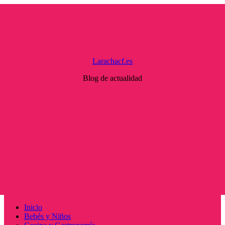
Saltar
al
contenido
Larachacf.es
Blog de actualidad
Menú
Inicio
principal
Bebés y Niños