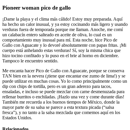
Pioneer woman pico de gallo
¡Dame la playa y el clima más cálido! Estoy muy preparada. Aquí
ha hecho un calor inusual, y ya estoy cocinando más ligero y usando
verduras fuera de temporada porque me llaman. Anoche, me comí
un calabacín entero salteado en aceite de oliva, lo cual es un
comportamiento muy inusual para mí. Esta noche, hice Pico de
Gallo con Aguacate y lo devoré absolutamente con papas fritas. ¡Mi
cuerpo está anhelando estas verduras! Sí, soy la misma chica que
hizo tocino confitado y lo puso en el brie al horno en diciembre.
Tampoco le encuentro sentido.
Me encanta hacer Pico de Gallo con Aguacate, porque se conserva
TAN bien en la nevera (¡tiene que encantar ese zumo de lima!) y se
puede utilizar en muchas cosas. Yo lo como principalmente como un
dip con chips de tortilla, pero es un gran aderezo para tacos,
ensaladas, e incluso se puede mezclar con carne desmenuzada para
rellenar burritos o enchiladas. ¡Hazlo una vez y come durante días!
También me recuerda a los buenos tiempos de México, donde la
mayor parte de su salsa se parece a esta textura picada (“salsa
fresca”), y no tanto a la salsa mezclada que comemos aquí en los
Estados Unidos.
Relacionados