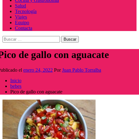
Cocina y Gastronomía
Salud
Tecnología
Viajes
Equipo
Contacta
Buscar:
Pico de gallo con aguacate
ublicado el
enero 24, 2022
Por
Juan Pablo Torralba
Inicio
bebes
Pico de gallo con aguacate