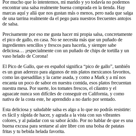
Por mucho que lo intentemos, mi marido y yo todavía no podemos
encontrar una salsa realmente buena comprada en la tienda. Hay
marcas aquí y allá que nos gustan más o menos, pero nada que salga
de una tarrina realmente da el pego para nuestros frecuentes antojos
de salsa.
Precisamente por eso me gusta hacer mi propia salsa, concretamente
el pico de gallo, en casa. No se necesita más que un puñado de
ingredientes sencillos y frescos para hacerla, y siempre sabe
deliciosa… ¡especialmente con un puñado de chips de tortilla y un
vaso helado de Corona!
El Pico de Gallo, que en español significa “pico de gallo”, también
es un gran aderezo para algunos de mis platos mexicanos favoritos,
como las quesadillas y la carne asada, y como a Mark y a mí nos
encanta un poco de sabor en nuestra comida, esos platos frecuentan
nuestra mesa. Por suerte, los tomates frescos, el cilantro y el
aguacate nunca son difíciles de conseguir en California, y como
nativa de la costa este, he aprendido a no darlo por sentado.
Esta deliciosa y saludable salsa es algo a lo que no podrás resistirte:
es fácil y rápida de hacer, y agrada a la vista con sus vibrantes
colores, y al paladar con su sabor ácido. Por no hablar de que es una
buena excusa para sentarse al aire libre con una bolsa de patatas
fritas y tu bebida helada favorita.