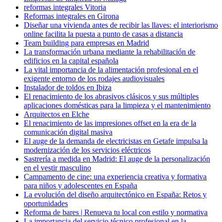
reformas integrales Vitoria
Reformas integrales en Girona
Diseñar una vivienda antes de recibir las llaves: el interiorismo
online facilita la puesta a punto de casas a distancia
Team building para empresas en Madrid
La transformación urbana mediante la rehabilitación de
edificios en la capital española
La vital importancia de la alimentación profesional en el
exigente entorno de los rodajes audiovisuales
Instalador de toldos en Ibiza
El renacimiento de los abrasivos clásicos y sus múltiples
aplicaciones domésticas para la limpieza y el mantenimiento
Arquitectos en Elche
El renacimiento de las impresiones offset en la era de la
comunicación digital masiva
El auge de la demanda de electricistas en Getafe impulsa la
modernización de los servicios eléctricos
Sastrería a medida en Madrid: El auge de la personalización
en el vestir masculino
Campamento de cine: una experiencia creativa y formativa
para niños y adolescentes en España
La evolución del diseño arquitectónico en España: Retos y
oportunidades
Reforma de bares | Renueva tu local con estilo y normativa
La importancia del servicio técnico profesional en la