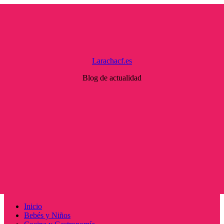
Saltar
al
contenido
Larachacf.es
Blog de actualidad
Menú
Inicio
principal
Bebés y Niños