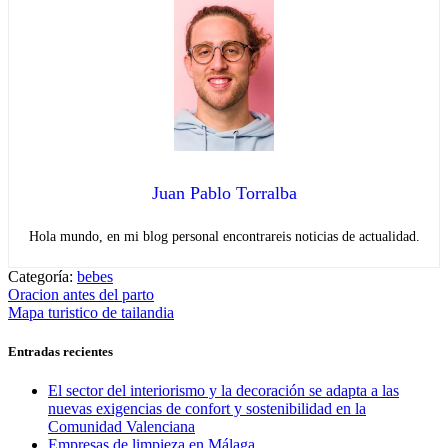
Juan Pablo Torralba
Hola mundo, en mi blog personal encontrareis noticias de actualidad.
Categoría:
bebes
Navegación
Entrada
Oracion antes del parto
anterior:
Entrada
Mapa turistico de tailandia
de
siguiente:
entradas
Entradas recientes
El sector del interiorismo y la decoración se adapta a las
nuevas exigencias de confort y sostenibilidad en la
Comunidad Valenciana
Empresas de limpieza en Málaga