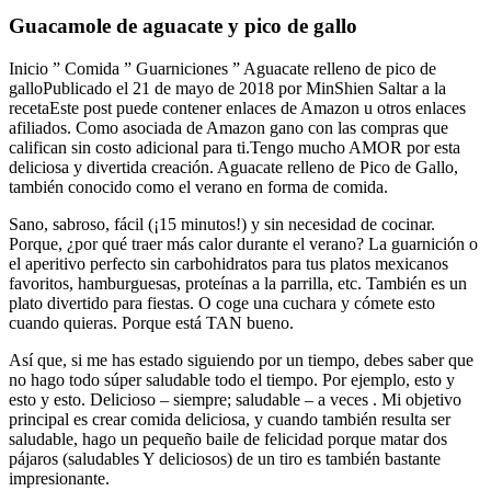
Guacamole de aguacate y pico de gallo
Inicio ” Comida ” Guarniciones ” Aguacate relleno de pico de
galloPublicado el 21 de mayo de 2018 por MinShien Saltar a la
recetaEste post puede contener enlaces de Amazon u otros enlaces
afiliados. Como asociada de Amazon gano con las compras que
califican sin costo adicional para ti.Tengo mucho AMOR por esta
deliciosa y divertida creación. Aguacate relleno de Pico de Gallo,
también conocido como el verano en forma de comida.
Sano, sabroso, fácil (¡15 minutos!) y sin necesidad de cocinar.
Porque, ¿por qué traer más calor durante el verano? La guarnición o
el aperitivo perfecto sin carbohidratos para tus platos mexicanos
favoritos, hamburguesas, proteínas a la parrilla, etc. También es un
plato divertido para fiestas. O coge una cuchara y cómete esto
cuando quieras. Porque está TAN bueno.
Así que, si me has estado siguiendo por un tiempo, debes saber que
no hago todo súper saludable todo el tiempo. Por ejemplo, esto y
esto y esto. Delicioso – siempre; saludable – a veces . Mi objetivo
principal es crear comida deliciosa, y cuando también resulta ser
saludable, hago un pequeño baile de felicidad porque matar dos
pájaros (saludables Y deliciosos) de un tiro es también bastante
impresionante.