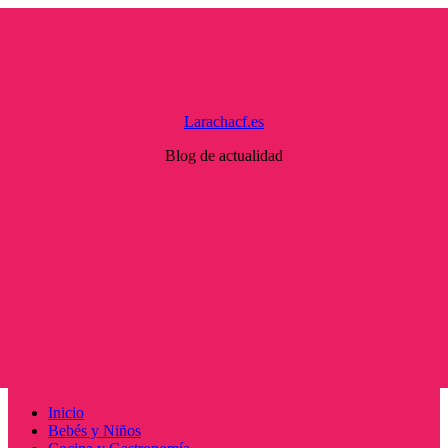
Saltar
al
contenido
Larachacf.es
Blog de actualidad
Menú
Inicio
principal
Bebés y Niños