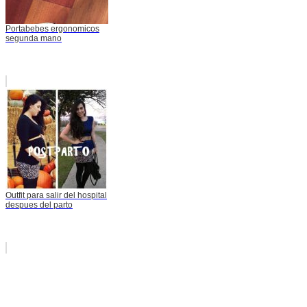
Portabebes ergonomicos
segunda mano
Outfit para salir del hospital
despues del parto