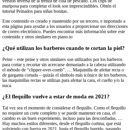
versión inversa de la trenza de cola de pescado. Los clips de
mariposa para completar el look son imprescindibles. Obtén el
tutorial Peinados para niñas bonitas.
Este contenido es creado y mantenido por un tercero, e importado a
esta página para ayudar a los usuarios a proporcionar sus direcciones
de correo electrónico. Puedes encontrar más información sobre este
contenido y otros similares en piano.io
¿Qué utilizan los barberos cuando te cortan la piel?
Peine – este peine y otros similares son utilizados por los barberos
para cortar y recortar sin acercarse demasiado a la cabeza utilizando
el método de “clipper-over-comb”. … Maquinilla de afeitar recta o
de garganta cortada – quizás el símbolo más icónico de los barberos,
las maquinillas rectas se utilizan para afeitar la cara, el cuello y/o la
nuca.
¿El flequillo vuelve a estar de moda en 2021?
Tal vez sea el momento de considerar el flequillo. Como el flequillo
no requiere un corte completo y se puede mantener en casa, el
cambio es un buen experimento, incluso para las desconfiadas. …
Hay muchos estilos diferentes, desde el flequillo cortina, que está
volviendo con fuerza en 2021, hasta el flequillo barrido, pasando