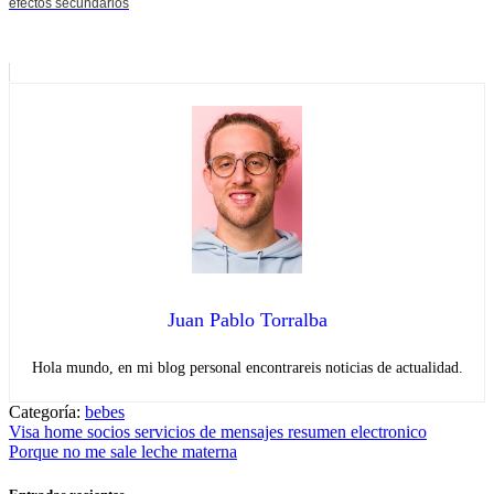
efectos secundarios
Juan Pablo Torralba
Hola mundo, en mi blog personal encontrareis noticias de actualidad.
Categoría:
bebes
Navegación
Entrada
Visa home socios servicios de mensajes resumen electronico
anterior:
Entrada
Porque no me sale leche materna
de
siguiente: