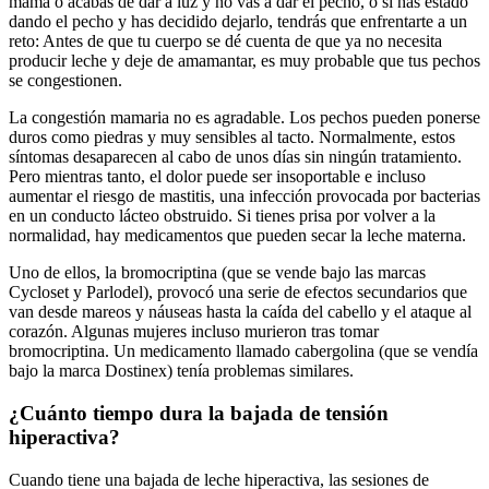
mamá o acabas de dar a luz y no vas a dar el pecho, o si has estado
dando el pecho y has decidido dejarlo, tendrás que enfrentarte a un
reto: Antes de que tu cuerpo se dé cuenta de que ya no necesita
producir leche y deje de amamantar, es muy probable que tus pechos
se congestionen.
La congestión mamaria no es agradable. Los pechos pueden ponerse
duros como piedras y muy sensibles al tacto. Normalmente, estos
síntomas desaparecen al cabo de unos días sin ningún tratamiento.
Pero mientras tanto, el dolor puede ser insoportable e incluso
aumentar el riesgo de mastitis, una infección provocada por bacterias
en un conducto lácteo obstruido. Si tienes prisa por volver a la
normalidad, hay medicamentos que pueden secar la leche materna.
Uno de ellos, la bromocriptina (que se vende bajo las marcas
Cycloset y Parlodel), provocó una serie de efectos secundarios que
van desde mareos y náuseas hasta la caída del cabello y el ataque al
corazón. Algunas mujeres incluso murieron tras tomar
bromocriptina. Un medicamento llamado cabergolina (que se vendía
bajo la marca Dostinex) tenía problemas similares.
¿Cuánto tiempo dura la bajada de tensión
hiperactiva?
Cuando tiene una bajada de leche hiperactiva, las sesiones de