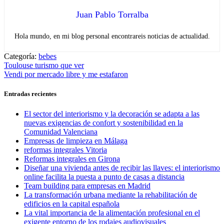
Juan Pablo Torralba
Hola mundo, en mi blog personal encontrareis noticias de actualidad.
Categoría:
bebes
Navegación
Entrada
Toulouse turismo que ver
anterior:
Entrada
Vendi por mercado libre y me estafaron
de
siguiente:
entradas
Entradas recientes
El sector del interiorismo y la decoración se adapta a las
nuevas exigencias de confort y sostenibilidad en la
Comunidad Valenciana
Empresas de limpieza en Málaga
reformas integrales Vitoria
Reformas integrales en Girona
Diseñar una vivienda antes de recibir las llaves: el interiorismo
online facilita la puesta a punto de casas a distancia
Team building para empresas en Madrid
La transformación urbana mediante la rehabilitación de
edificios en la capital española
La vital importancia de la alimentación profesional en el
exigente entorno de los rodajes audiovisuales