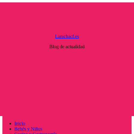
Saltar
al
contenido
Larachacf.es
Blog de actualidad
Menú
Inicio
principal
Bebés y Niños