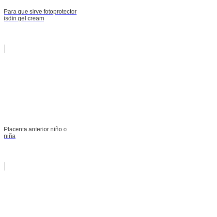
Para que sirve fotoprotector
isdin gel cream
Placenta anterior niño o
niña