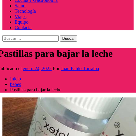
Cocina y Gastronomía
Salud
Tecnología
Viajes
Equipo
Contacta
Buscar:
Pastillas para bajar la leche
ublicado el
enero 24, 2022
Por
Juan Pablo Torralba
Inicio
bebes
Pastillas para bajar la leche