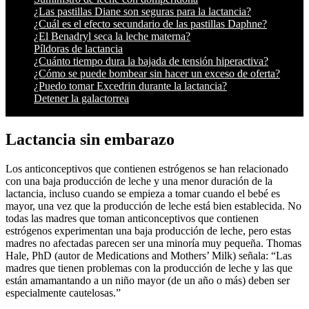
¿Las pastillas Diane son seguras para la lactancia?
¿Cuál es el efecto secundario de las pastillas Daphne?
¿El Benadryl seca la leche materna?
Píldoras de lactancia
¿Cuánto tiempo dura la bajada de tensión hiperactiva?
¿Cómo se puede bombear sin hacer un exceso de oferta?
¿Puedo tomar Excedrin durante la lactancia?
Detener la galactorrea
Lactancia sin embarazo
Los anticonceptivos que contienen estrógenos se han relacionado
con una baja producción de leche y una menor duración de la
lactancia, incluso cuando se empieza a tomar cuando el bebé es
mayor, una vez que la producción de leche está bien establecida. No
todas las madres que toman anticonceptivos que contienen
estrógenos experimentan una baja producción de leche, pero estas
madres no afectadas parecen ser una minoría muy pequeña. Thomas
Hale, PhD (autor de Medications and Mothers’ Milk) señala: “Las
madres que tienen problemas con la producción de leche y las que
están amamantando a un niño mayor (de un año o más) deben ser
especialmente cautelosas.”