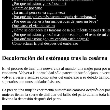
¿Por qué mi estómago está oscuro?
Vientre de posparto
¿La mamá perra se va alguna vez?
¿Por qué mi piel es más oscura después del embarazo?
¿Por qué mi piel está tan mal después de tener un bebé?
Qué causa el vientre oscuro
¿Cómo se deshacen las famosas de la piel flácida después del 
¿Por qué mi estómago está más bronceado que el resto de mi c
¿Por qué mi estómago y mi espalda están negros?
Cómo aclarar la piel después del embarazo
Decoloración del estómago tras la cesárea
En el proceso de traer una nueva vida al mundo, una mujer pasa por m
embarazo. Volver a la normalidad sólo parece un sueño lejano, a vec
volver a verse y sentirse como antes del embarazo a su debido tiempo.
superarlos con unos cuidados básicos.
La piel de una mujer experimenta numerosos cambios después del parto
mujeres tienen la suerte de disfrutar del brillo del parto durante toda
llevar a la depresión después del parto.