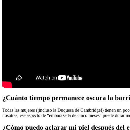
¿Cuánto tiempo permanece oscura la barr
Todas las mujeres (¡incluso la Duquesa de Cambridge!) tienen un poco
nosotras, ese aspecto de “embarazada de cinco meses” puede durar me
¿Cómo puedo aclarar mi piel después del