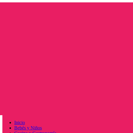
Saltar
al
contenido
Menú
Inicio
principal
Bebés y Niños