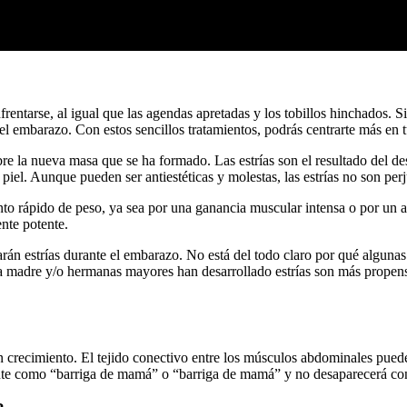
rentarse, al igual que las agendas apretadas y los tobillos hinchados. 
l embarazo. Con estos sencillos tratamientos, podrás centrarte más en t
e la nueva masa que se ha formado. Las estrías son el resultado del des
a piel. Aunque pueden ser antiestéticas y molestas, las estrías no son pe
nto rápido de peso, ya sea por una ganancia muscular intensa o por un 
ente potente.
rán estrías durante el embarazo. No está del todo claro por qué algunas 
 madre y/o hermanas mayores han desarrollado estrías son más propensa
en crecimiento. El tejido conectivo entre los músculos abdominales pued
e como “barriga de mamá” o “barriga de mamá” y no desaparecerá con d