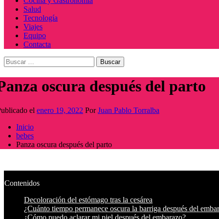
Cocina y Gastronomía
Salud
Tecnología
Viajes
Equipo
Contacta
Buscar:
Panza oscura después del parto
ublicado el
enero 19, 2022
Por
Juan Pablo Torralba
Inicio
bebes
Panza oscura después del parto
Contenidos
Decoloración del estómago tras la cesárea
¿Cuánto tiempo permanece oscura la barriga después del emba
¿Cómo puedo aclarar mi piel después del embarazo?