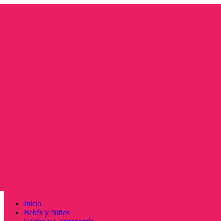
Saltar
al
contenido
Menú
Inicio
principal
Bebés y Niños