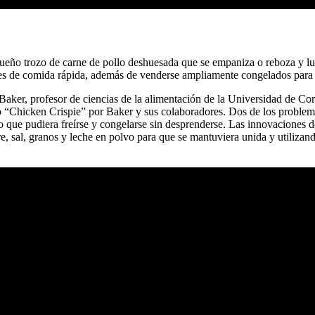
ueño trozo de carne de pollo deshuesada que se empaniza o reboza y lue
tes de comida rápida, además de venderse ampliamente congelados para
Baker, profesor de ciencias de la alimentación de la Universidad de Co
 “Chicken Crispie” por Baker y sus colaboradores. Dos de los problemas
o que pudiera freírse y congelarse sin desprenderse. Las innovaciones 
e, sal, granos y leche en polvo para que se mantuviera unida y utiliza