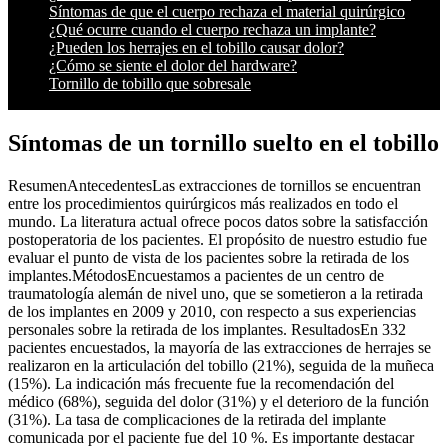
Síntomas de que el cuerpo rechaza el material quirúrgico
¿Qué ocurre cuando el cuerpo rechaza un implante?
¿Pueden los herrajes en el tobillo causar dolor?
¿Cómo se siente el dolor del hardware?
Tornillo de tobillo que sobresale
Síntomas de un tornillo suelto en el tobillo
ResumenAntecedentesLas extracciones de tornillos se encuentran
entre los procedimientos quirúrgicos más realizados en todo el
mundo. La literatura actual ofrece pocos datos sobre la satisfacción
postoperatoria de los pacientes. El propósito de nuestro estudio fue
evaluar el punto de vista de los pacientes sobre la retirada de los
implantes.MétodosEncuestamos a pacientes de un centro de
traumatología alemán de nivel uno, que se sometieron a la retirada
de los implantes en 2009 y 2010, con respecto a sus experiencias
personales sobre la retirada de los implantes. ResultadosEn 332
pacientes encuestados, la mayoría de las extracciones de herrajes se
realizaron en la articulación del tobillo (21%), seguida de la muñeca
(15%). La indicación más frecuente fue la recomendación del
médico (68%), seguida del dolor (31%) y el deterioro de la función
(31%). La tasa de complicaciones de la retirada del implante
comunicada por el paciente fue del 10 %. Es importante destacar