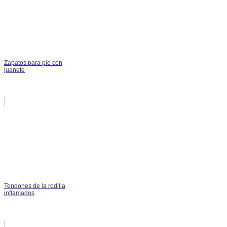
Zapatos para pie con
juanete
Tendones de la rodilla
inflamados