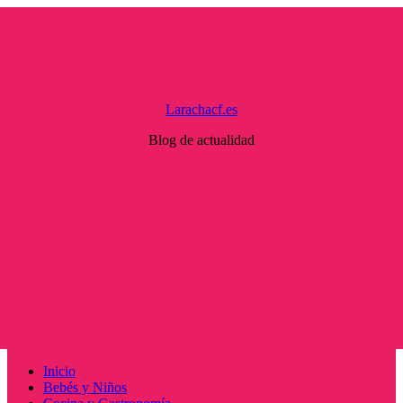
Saltar
al
contenido
Larachacf.es
Blog de actualidad
Menú
Inicio
principal
Bebés y Niños