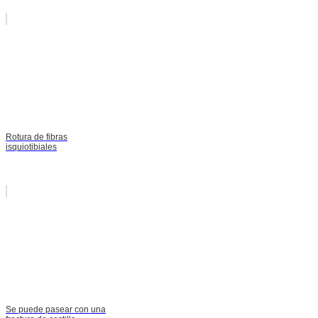
Rotura de fibras
isquiotibiales
Se puede pasear con una