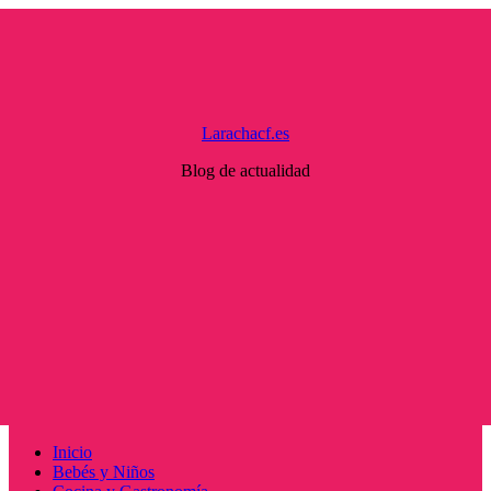
Saltar
al
contenido
Larachacf.es
Blog de actualidad
Menú
Inicio
principal
Bebés y Niños