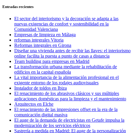
siguiente:
entradas
Entradas recientes
El sector del interiorismo y la decoración se adapta a las
nuevas exigencias de confort y sostenibilidad en la
Comunidad Valenciana
Empresas de limpieza en Málaga
reformas integrales Vitoria
Reformas integrales en Girona
Diseñar una vivienda antes de recibir las llaves: el interiorismo
online facilita la puesta a punto de casas a distancia
Team building para empresas en Madrid
La transformación urbana mediante la rehabilitación de
edificios en la capital española
La vital importancia de la alimentación profesional en el
exigente entorno de los rodajes audiovisuales
Instalador de toldos en Ibiza
El renacimiento de los abrasivos clásicos y sus múltiples
aplicaciones domésticas para la limpieza y el mantenimiento
Arquitectos en Elche
El renacimiento de las impresiones offset en la era de la
comunicación digital masiva
El auge de la demanda de electricistas en Getafe impulsa la
modernización de los servicios eléctricos
Sastrería a medida en Madrid: El auge de la personalización