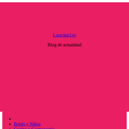
Saltar
al
contenido
Larachacf.es
Blog de actualidad
Menú
Inicio
principal
Bebés y Niños