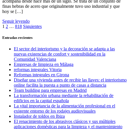
acompaña desde hace más de un siglo. Se trata de un conjunto de
finas hebras de acero que originalmente tuvo uso industrial y que
hoy se […]
Seguir leyendo
Navegación
1
2
…
818
Siguientes
de
Entradas recientes
entradas
El sector del interiorismo y la decoración se adapta a las
nuevas exigencias de confort y sostenibilidad en la
Comunidad Valenciana
Empresas de limpieza en Málaga
reformas integrales Vitoria
Reformas integrales en Girona
Diseñar una vivienda antes de recibir las llaves: el interiorismo
online facilita la puesta a punto de casas a distancia
Team building para empresas en Madrid
La transformación urbana mediante la rehabilitación de
edificios en la capital española
La vital importancia de la alimentación profesional en el
exigente entorno de los rodajes audiovisuales
Instalador de toldos en Ibiza
El renacimiento de los abrasivos clásicos y sus múltiples
aplicaciones domésticas para la limpieza y el mantenimiento