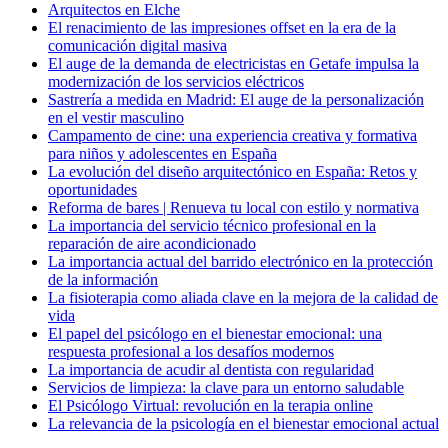
Arquitectos en Elche
El renacimiento de las impresiones offset en la era de la
comunicación digital masiva
El auge de la demanda de electricistas en Getafe impulsa la
modernización de los servicios eléctricos
Sastrería a medida en Madrid: El auge de la personalización
en el vestir masculino
Campamento de cine: una experiencia creativa y formativa
para niños y adolescentes en España
La evolución del diseño arquitectónico en España: Retos y
oportunidades
Reforma de bares | Renueva tu local con estilo y normativa
La importancia del servicio técnico profesional en la
reparación de aire acondicionado
La importancia actual del barrido electrónico en la protección
de la información
La fisioterapia como aliada clave en la mejora de la calidad de
vida
El papel del psicólogo en el bienestar emocional: una
respuesta profesional a los desafíos modernos
La importancia de acudir al dentista con regularidad
Servicios de limpieza: la clave para un entorno saludable
El Psicólogo Virtual: revolución en la terapia online
La relevancia de la psicología en el bienestar emocional actual